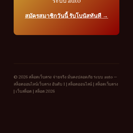
ระบบ auto
สมัครสมาชิกวันนี้ รับโบนัสทันที →
© 2026 สล็อตเว็บตรง จ่ายจริง มั่นคงปลอดภัย ระบบ auto —
สล็อตออนไลน์เว็บตรง อันดับ 1 | สล็อตออนไลน์ | สล็อตเว็บตรง
| เว็บสล็อต | สล็อต 2026