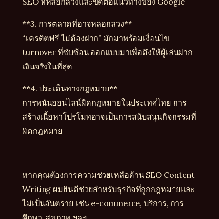
SEO ที่หลอกลวงและขัดต่อแนวทางของ Google
**3. การตลาดที่อาจหลอกลวง**
“เครดิตฟรี ไม่ต้องฝาก” มักมาพร้อมเงื่อนไข
turnover ที่ซับซ้อน ออกแบบมาเพื่อดึงให้ผู้เล่นฝาก
เงินจริงในที่สุด
**4. ประเด็นทางกฎหมาย**
การพนันออนไลน์ผิดกฎหมายในประเทศไทย การ
สร้างเนื้อหาโปรโมทอาจเป็นการสนับสนุนกิจกรรมที่
ผิดกฎหมาย
—
หากคุณต้องการความช่วยเหลือด้าน SEO Content
Writing ผมยินดีช่วยสำหรับธุรกิจที่ถูกกฎหมายและ
ไม่เป็นอันตราย เช่น e-commerce, บริการ, การ
ศึกษา, สุขภาพ ฯลฯ