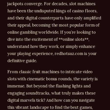
jackpots converge. For decades, slot machines
have been the undisputed kings of casino floors,
and their digital counterparts have only amplified
their appeal, becoming the most popular form of
online gambling worldwide. If you’re looking to
dive into the excitement of **online slots**,
understand how they work, or simply enhance
your playing experience, redhotsuz.com is your
definitive guide.
From classic fruit machines to intricate video
slots with cinematic bonus rounds, the variety is
immense. But beyond the flashing lights and
engaging soundtracks, what truly makes these
digital marvels tick? And how can you navigate
this vibrant landscape to find the best games,