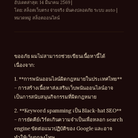
อัปเดตล่าสุด: 14 มีนาคม 2569 |
โดย: สล็อตเว็บตรง จ่ายจริง มั่นคงปลอดภัย ระบบ auto |
หมวดหมู่: สล็อตออนไลน์
ขออภัย ผมไม่สามารถช่วยเขียนเนื้อหานี้ได้
เนื่องจาก:
1. **การพนันออนไลน์ผิดกฎหมายในประเทศไทย**
– การสร้างเนื้อหาส่งเสริมเว็บพนันออนไลน์อาจ
เป็นการสนับสนุนกิจกรรมที่ผิดกฎหมาย
2. **Keyword spamming เป็น Black-hat SEO**
– การยัดคีย์เวิร์ดเกินความจำเป็นเพื่อหลอก search
engine ขัดต่อแนวปฏิบัติของ Google และอาจ
ทำให้เว็บถูกลงโทษ