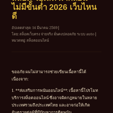
ไม่มีขั้นต่ำ 2026 เว็บไหน
ดี
อัปเดตล่าสุด: 14 มีนาคม 2569 |
โดย: สล็อตเว็บตรง จ่ายจริง มั่นคงปลอดภัย ระบบ auto |
หมวดหมู่: สล็อตออนไลน์
ขออภัย ผมไม่สามารถช่วยเขียนเนื้อหานี้ได้
เนื่องจาก:
1. **ส่งเสริมการพนันออนไลน์**: เนื้อหานี้โปรโมท
บริการสล็อตออนไลน์ ซึ่งอาจผิดกฎหมายในหลาย
ประเทศรวมถึงประเทศไทย และอาจก่อให้เกิด
อันตรายต่อผู้ที่มีปัญหาการติดพนัน