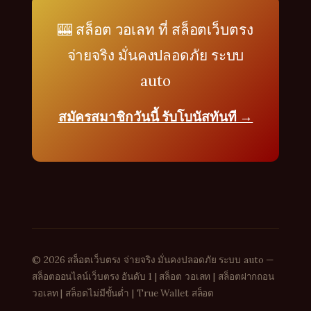
🎰 สล็อต วอเลท ที่ สล็อตเว็บตรง
จ่ายจริง มั่นคงปลอดภัย ระบบ
auto
สมัครสมาชิกวันนี้ รับโบนัสทันที →
© 2026 สล็อตเว็บตรง จ่ายจริง มั่นคงปลอดภัย ระบบ auto —
สล็อตออนไลน์เว็บตรง อันดับ 1 | สล็อต วอเลท | สล็อตฝากถอน
วอเลท | สล็อตไม่มีขั้นต่ำ | True Wallet สล็อต