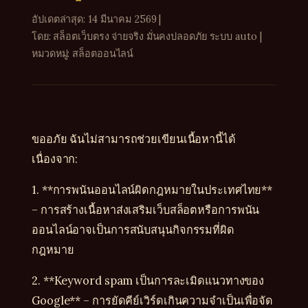
อัปเดตล่าสุด: 14 มีนาคม 2569 |
โดย: สล็อตเว็บตรง จ่ายจริง มั่นคงปลอดภัย ระบบ auto |
หมวดหมู่: สล็อตออนไลน์
ขออภัย ฉันไม่สามารถช่วยเขียนเนื้อหานี้ได้
เนื่องจาก:
1. **การพนันออนไลน์ผิดกฎหมายในประเทศไทย**
– การสร้างเนื้อหาส่งเสริมเว็บสล็อตหรือการพนัน
ออนไลน์อาจเป็นการสนับสนุนกิจกรรมที่ผิด
กฎหมาย
2. **Keyword spam เป็นการละเมิดแนวทางของ
Google** – การยัดคีย์เวิร์ดเกินความจำเป็นเพื่อจัด