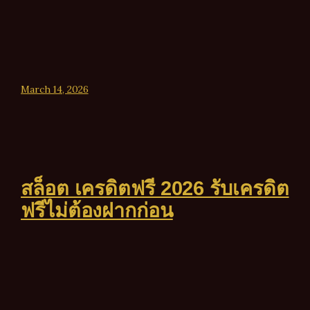
March 14, 2026
สล็อต เครดิตฟรี 2026 รับเครดิต
ฟรีไม่ต้องฝากก่อน